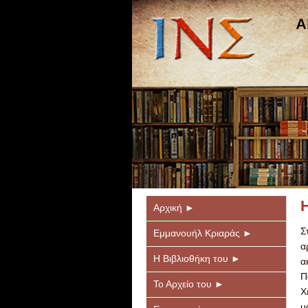
Αρχική ►
Σ
Εμμανουήλ Κριαράς ►
α
Η Βιβλιοθήκη του ►
α
Π
Το Αρχείο του ►
Χ
μ