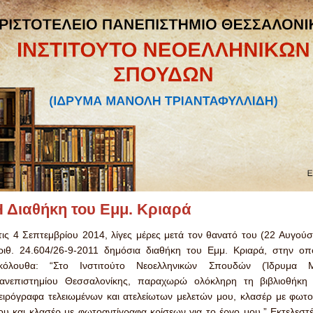
Η Διαθήκη του Εμμ. Κριαρά
τις 4 Σεπτεμβρίου 2014, λίγες μέρες μετά τον θανατό του (22 Αυγού
ριθ. 24.604/26-9-2011 δημόσια διαθήκη του Εμμ. Κριαρά, στην οπ
κόλουθα: “Στο Ινστιτούτο Νεοελληνικών Σπουδών (Ίδρυμα Μ
ανεπιστημίου Θεσσαλονίκης, παραχωρώ ολόκληρη τη βιβλιοθήκη μ
ειρόγραφα τελειωμένων και ατελείωτων μελετών μου, κλασέρ με φωτ
ου και κλασέρ με φωτοαντίγραφα κρίσεων για το έργο μου.” Εκτελεστ