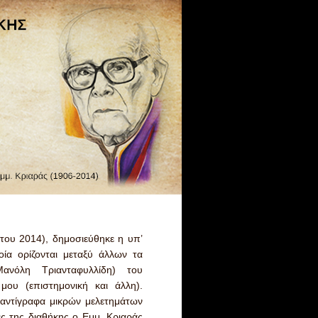
στου 2014), δημοσιεύθηκε η υπ’
οία ορίζονται μεταξύ άλλων τα
ανόλη Τριανταφυλλίδη) του
ου (επιστημονική και άλλη).
οαντίγραφα μικρών μελετημάτων
ές της διαθήκης ο Εμμ. Κριαράς